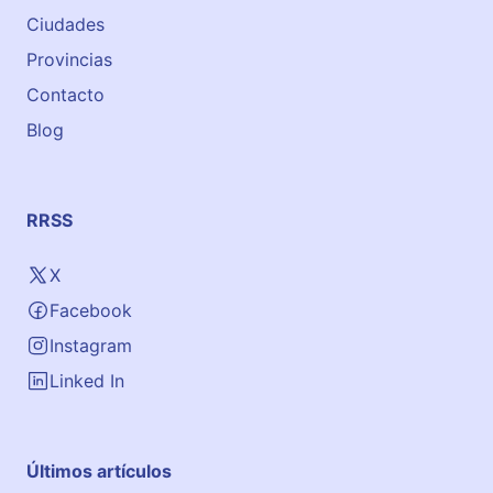
g
Ciudades
e
s
Provincias
c
Contacto
h
Blog
o
o
l
i
RRSS
n
S
X
a
Facebook
l
a
Instagram
m
Linked In
a
n
c
Últimos artículos
a