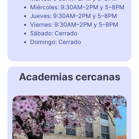
Miércoles: 9:30AM–2PM y 5–8PM
Jueves: 9:30AM–2PM y 5–8PM
Viernes: 9:30AM–2PM y 5–8PM
Sábado: Cerrado
Domingo: Cerrado
Academias cercanas
H
e
l
e
n
D