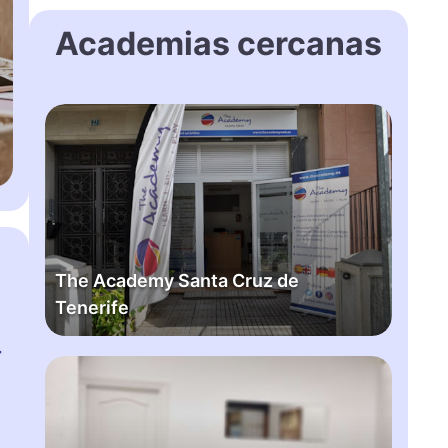
Academias cercanas
T
h
e
A
c
a
d
The Academy Santa Cruz de
e
Tenerife
m
y
+
S
I
a
n
n
g
t
l