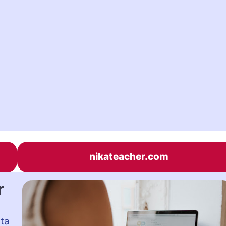
nikateacher.com
r
sta