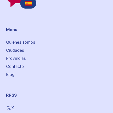
S
L
A
v
.
Menu
d
e
Quiénes somos
E
Ciudades
m
i
Provincias
l
Contacto
i
Blog
o
L
e
m
RRSS
o
s
X
,