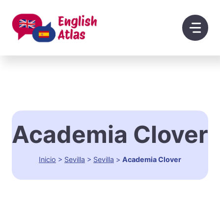
Saltar
al
contenido
Academia Clover
Inicio
>
Sevilla
>
Sevilla
>
Academia Clover