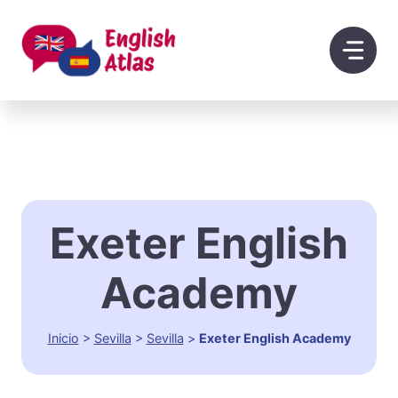
Saltar
al
contenido
Exeter English
Academy
Inicio
>
Sevilla
>
Sevilla
>
Exeter English Academy