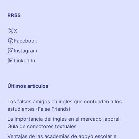
e
m
RRSS
o
s
X
,
Facebook
2
9
Instagram
Linked In
Últimos artículos
Los falsos amigos en inglés que confunden a los
estudiantes (False Friends)
La importancia del inglés en el mercado laboral:
Guía de conectores textuales
Ventajas de las academias de apoyo escolar e