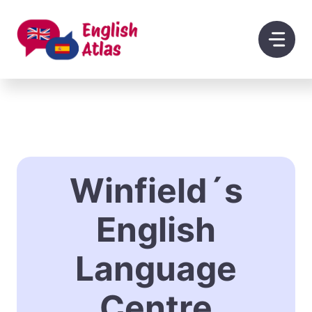
Saltar
al
contenido
Winfield´s
English
Language
Centre