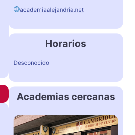
academiaalejandria.net
Horarios
Desconocido
Academias cercanas
T
R
I