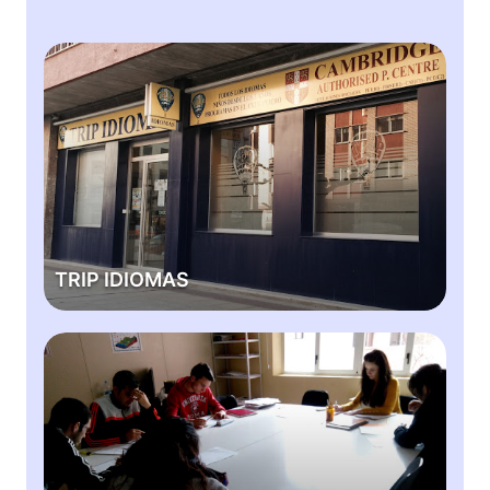
T
R
I
P
I
D
I
O
M
TRIP IDIOMAS
A
S
A
C
A
D
E
M