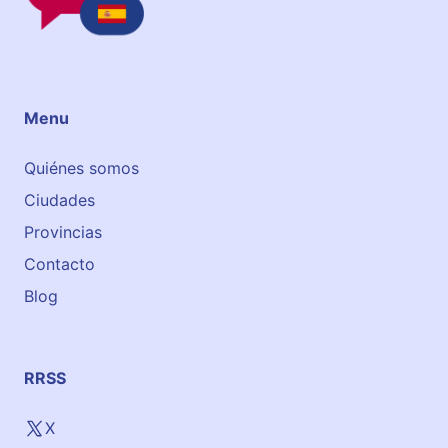
i
o
m
a
s
Menu
Quiénes somos
Ciudades
Provincias
Contacto
Blog
RRSS
X