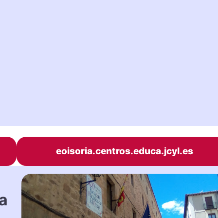
eoisoria.centros.educa.jcyl.es
a