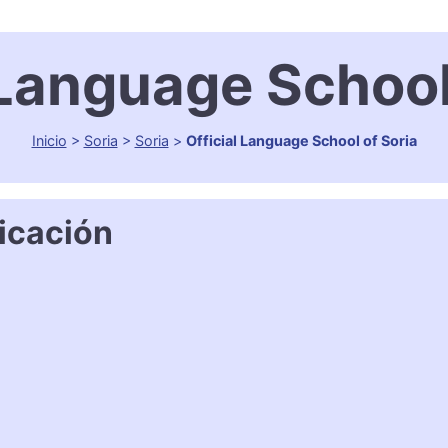
 Language School
Inicio
>
Soria
>
Soria
>
Official Language School of Soria
icación