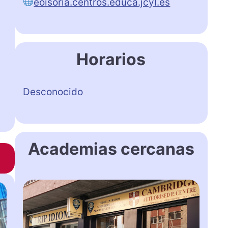
eoisoria.centros.educa.jcyl.es
Horarios
Desconocido
Academias cercanas
T
R
I
P