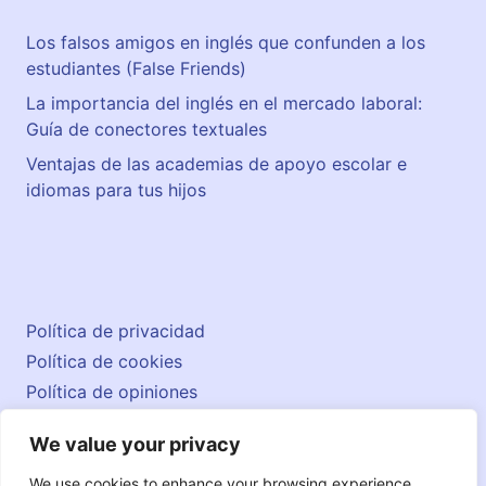
Los falsos amigos en inglés que confunden a los
estudiantes (False Friends)
La importancia del inglés en el mercado laboral:
Guía de conectores textuales
Ventajas de las academias de apoyo escolar e
idiomas para tus hijos
Política de privacidad
Política de cookies
Política de opiniones
Aviso legal
We value your privacy
Contacto
© 2026 englishatlas.es
We use cookies to enhance your browsing experience,