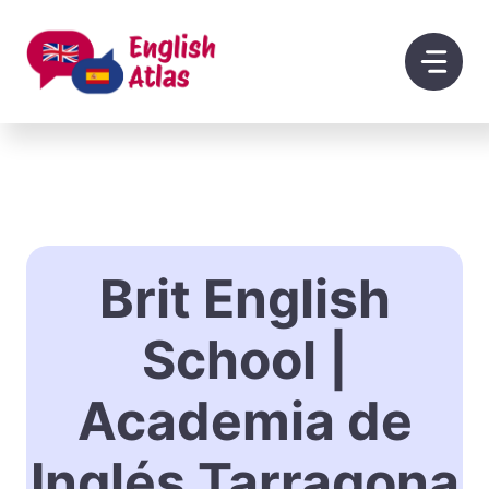
Saltar
al
contenido
Brit English
School |
Academia de
Inglés Tarragona