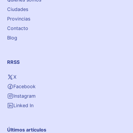
e
o
Ciudades
m
n
y
a
Provincias
i
Contacto
n
Blog
T
a
r
r
RRSS
a
g
X
o
Facebook
n
a
Instagram
Linked In
Últimos artículos