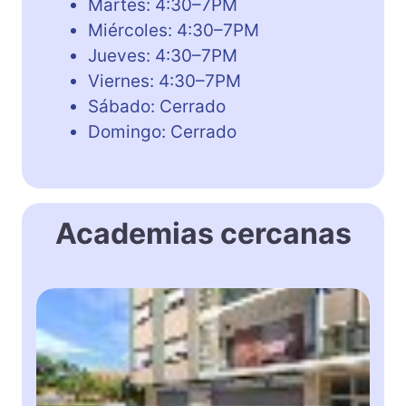
Martes: 4:30–7PM
Miércoles: 4:30–7PM
Jueves: 4:30–7PM
Viernes: 4:30–7PM
Sábado: Cerrado
Domingo: Cerrado
Academias cercanas
L
E
A
R
N