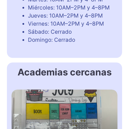
Miércoles: 10AM–2PM y 4–8PM
Jueves: 10AM–2PM y 4–8PM
Viernes: 10AM–2PM y 4–8PM
Sábado: Cerrado
Domingo: Cerrado
Academias cercanas
H
e
l
l
o
B