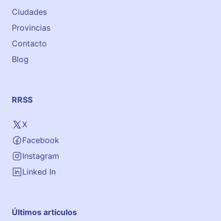
a
Ciudades
s
e
Provincias
M
Contacto
é
Blog
t
o
d
o
RRSS
E
n
X
t
Facebook
u
s
Instagram
i
Linked In
a
s
m
Últimos artículos
a