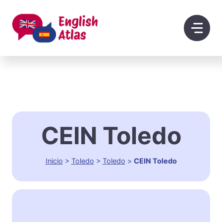
Saltar
al
contenido
CEIN Toledo
Inicio
>
Toledo
>
Toledo
>
CEIN Toledo