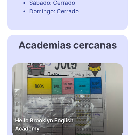
Sábado: Cerrado
Domingo: Cerrado
Academias cercanas
H
e
l
l
o
B
r
o
Hello Brooklyn English
o
Academy
k