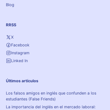
Blog
t
o
d
o
RRSS
E
n
X
t
Facebook
u
s
Instagram
i
Linked In
a
s
m
Últimos artículos
a
Los falsos amigos en inglés que confunden a los
estudiantes (False Friends)
La importancia del inglés en el mercado laboral: