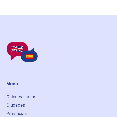
V
a
l
e
n
c
i
a
Menu
Quiénes somos
Ciudades
Provincias