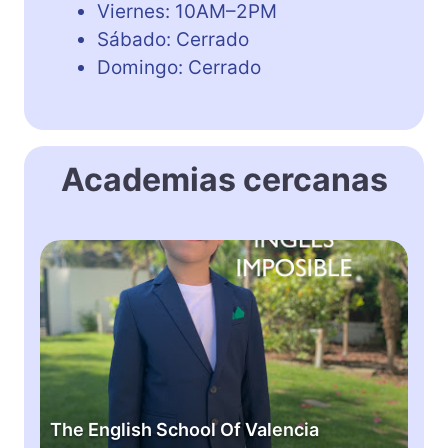
Viernes: 10AM–2PM
Sábado: Cerrado
Domingo: Cerrado
Academias cercanas
T
h
e
E
n
g
l
i
The English School Of Valencia
s