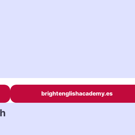
brightenglishacademy.es
sh