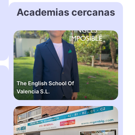
Academias cercanas
T
h
e
E
n
g
l
The English School Of
i
Valencia S.L.
s
h
S
B
c
i
h
g
o
b
o