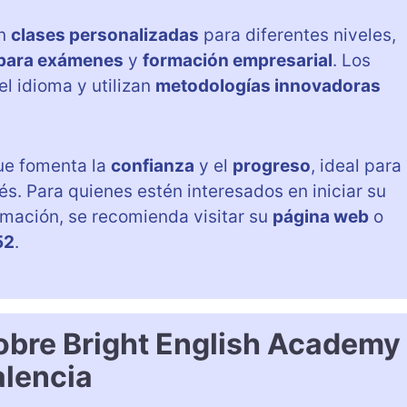
an
clases personalizadas
para diferentes niveles,
 para exámenes
y
formación empresarial
. Los
l idioma y utilizan
metodologías innovadoras
ue fomenta la
confianza
y el
progreso
, ideal para
s. Para quienes estén interesados en iniciar su
rmación, se recomienda visitar su
página web
o
52
.
obre Bright English Academy
alencia