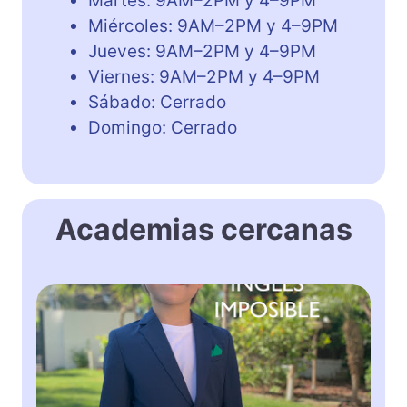
Martes: 9AM–2PM y 4–9PM
Miércoles: 9AM–2PM y 4–9PM
Jueves: 9AM–2PM y 4–9PM
Viernes: 9AM–2PM y 4–9PM
Sábado: Cerrado
Domingo: Cerrado
Academias cercanas
T
h
e
E
n
g