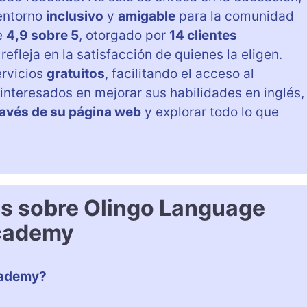
 entorno
inclusivo
y
amigable
para la comunidad
e
4,9 sobre 5
, otorgado por
14 clientes
refleja en la satisfacción de quienes la eligen.
ervicios
gratuitos
, facilitando el acceso al
interesados en mejorar sus habilidades en inglés,
ravés de su página web
y explorar todo lo que
es sobre Olingo Language
cademy
cademy?