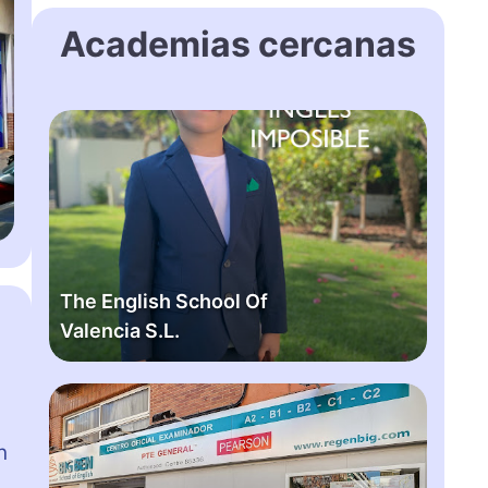
Academias cercanas
T
h
e
E
n
g
l
The English School Of
i
Valencia S.L.
s
h
S
B
c
i
h
g
n
o
b
o