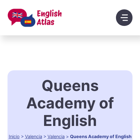
Saltar
al
contenido
Queens
Academy of
English
Inicio
>
Valencia
>
Valencia
>
Queens Academy of English