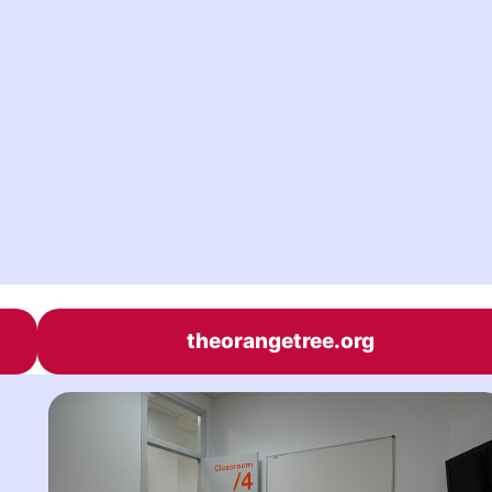
theorangetree.org
e