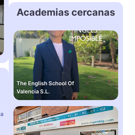
Academias cercanas
T
h
e
E
n
g
l
The English School Of
i
Valencia S.L.
s
h
S
B
c
na
i
h
g
o
b
o