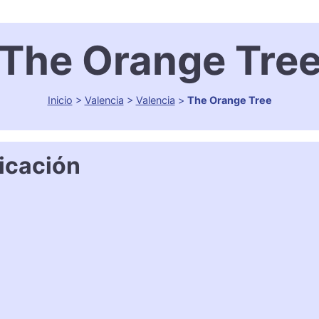
The Orange Tre
Inicio
>
Valencia
>
Valencia
>
The Orange Tree
icación