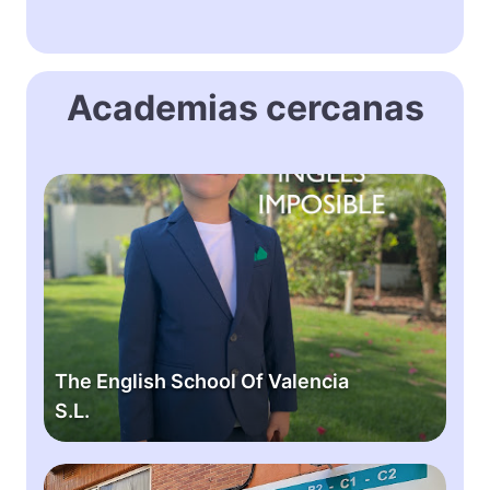
Academias cercanas
T
h
e
E
n
g
l
i
The English School Of Valencia
s
S.L.
h
S
c
B