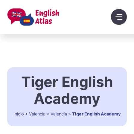
Saltar
al
contenido
Tiger English
Academy
Inicio
>
Valencia
>
Valencia
>
Tiger English Academy