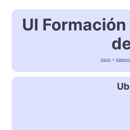
UI Formación
de
Inicio
>
Valenci
Ub