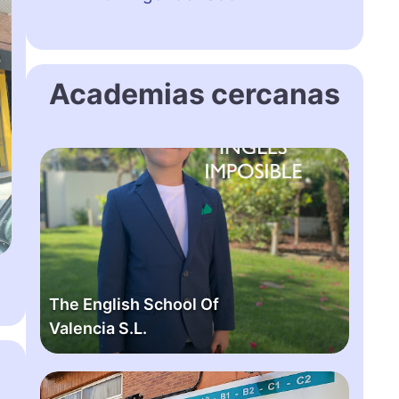
Academias cercanas
T
h
e
E
n
g
l
The English School Of
i
Valencia S.L.
s
h
S
B
c