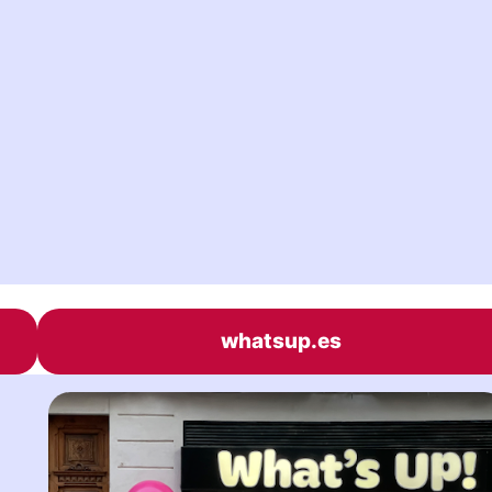
whatsup.es
|