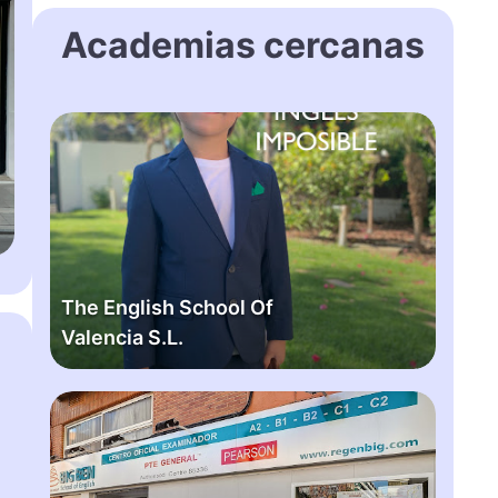
Academias cercanas
T
h
e
E
n
g
l
The English School Of
i
Valencia S.L.
s
h
S
B
c
i
h
g
o
b
o