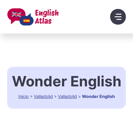
Saltar
al
contenido
Wonder English
Inicio
>
Valladolid
>
Valladolid
>
Wonder English