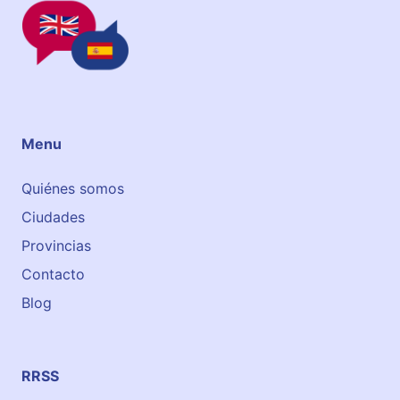
n
t
r
e
Menu
Quiénes somos
Ciudades
Provincias
Contacto
Blog
RRSS