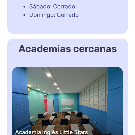
Sábado: Cerrado
Domingo: Cerrado
Academias cercanas
A
c
a
d
e
m
i
a
i
Academia inglés Little Stars