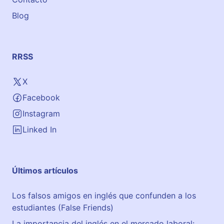
i
a
Blog
G
e
n
RRSS
e
r
X
a
Facebook
l
M
Instagram
i
Linked In
l
i
t
Últimos artículos
a
r
5
Los falsos amigos en inglés que confunden a los
estudiantes (False Friends)
La importancia del inglés en el mercado laboral: