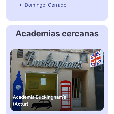
Domingo: Cerrado
Academias cercanas
A
c
a
d
e
m
i
a
Academia Buckingham’s
B
(Actur)
u
c