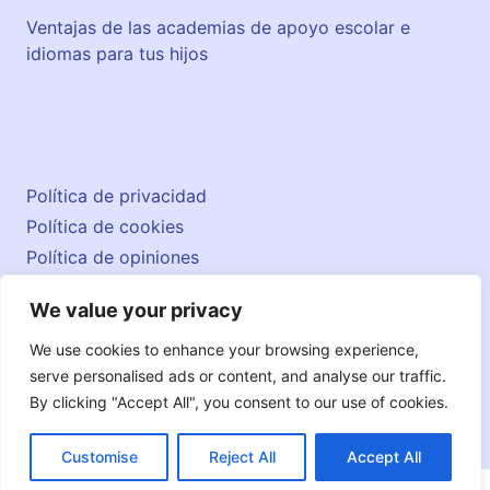
M
Ventajas de las academias de apoyo escolar e
i
idiomas para tus hijos
l
i
t
a
r
5
Política de privacidad
Política de cookies
Política de opiniones
Aviso legal
We value your privacy
Contacto
© 2026 englishatlas.es
We use cookies to enhance your browsing experience,
serve personalised ads or content, and analyse our traffic.
By clicking "Accept All", you consent to our use of cookies.
Customise
Reject All
Accept All