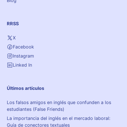
Blog
o
c
a
l
RRSS
A
c
X
a
Facebook
d
e
Instagram
m
Linked In
i
a
G
Últimos artículos
e
n
Los falsos amigos en inglés que confunden a los
e
estudiantes (False Friends)
r
a
La importancia del inglés en el mercado laboral:
l
Guía de conectores textuales