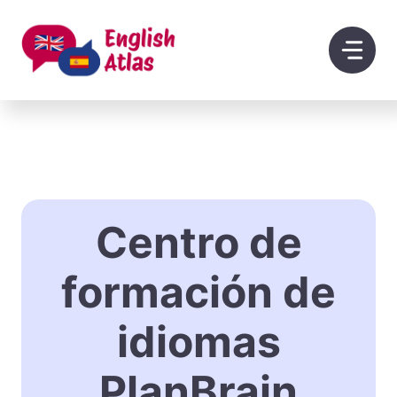
Saltar
al
contenido
Centro de
formación de
idiomas
PlanBrain