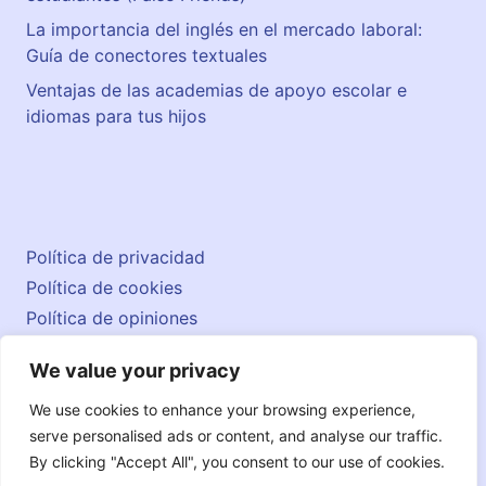
a
La importancia del inglés en el mercado laboral:
l
Guía de conectores textuales
M
Ventajas de las academias de apoyo escolar e
i
idiomas para tus hijos
l
i
t
a
r
5
Política de privacidad
Política de cookies
Política de opiniones
Aviso legal
We value your privacy
Contacto
© 2026 englishatlas.es
We use cookies to enhance your browsing experience,
serve personalised ads or content, and analyse our traffic.
By clicking "Accept All", you consent to our use of cookies.