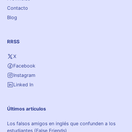
0
Contacto
l
Blog
o
c
a
l
RRSS
A
c
X
a
Facebook
d
e
Instagram
m
Linked In
i
a
G
Últimos artículos
e
n
Los falsos amigos en inglés que confunden a los
e
estudiantes (False Friends)
r