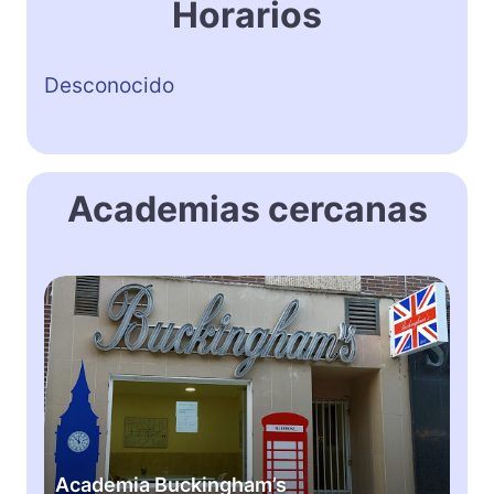
Horarios
Desconocido
Academias cercanas
A
c
a
d
e
m
i
a
Academia Buckingham’s