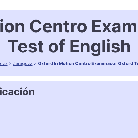
tion Centro Exam
Test of English
goza
>
Zaragoza
>
Oxford In Motion Centro Examinador Oxford Te
icación