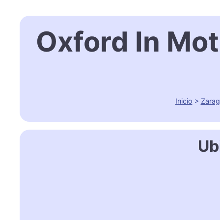
Oxford In Mo
Inicio
>
Zara
Ub