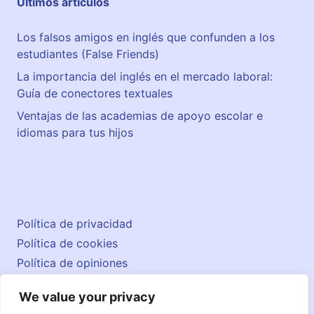
Últimos artículos
e
n
Los falsos amigos en inglés que confunden a los
e
estudiantes (False Friends)
r
a
La importancia del inglés en el mercado laboral:
l
Guía de conectores textuales
M
Ventajas de las academias de apoyo escolar e
i
idiomas para tus hijos
l
i
t
a
r
5
Política de privacidad
Política de cookies
Política de opiniones
Aviso legal
We value your privacy
Contacto