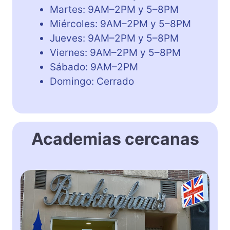
Martes: 9AM–2PM y 5–8PM
Miércoles: 9AM–2PM y 5–8PM
Jueves: 9AM–2PM y 5–8PM
Viernes: 9AM–2PM y 5–8PM
Sábado: 9AM–2PM
Domingo: Cerrado
Academias cercanas
A
c
a
d
e