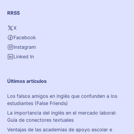
a
l
RRSS
A
c
X
a
Facebook
d
e
Instagram
m
Linked In
i
a
G
Últimos artículos
e
n
Los falsos amigos en inglés que confunden a los
e
estudiantes (False Friends)
r
a
La importancia del inglés en el mercado laboral:
l
Guía de conectores textuales
M
Ventajas de las academias de apoyo escolar e
i