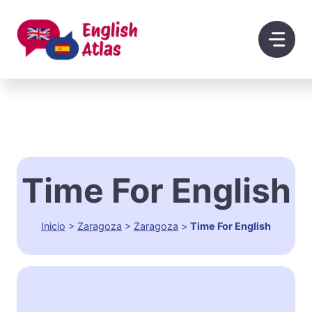
Saltar
al
contenido
Time For English
Inicio
>
Zaragoza
>
Zaragoza
>
Time For English