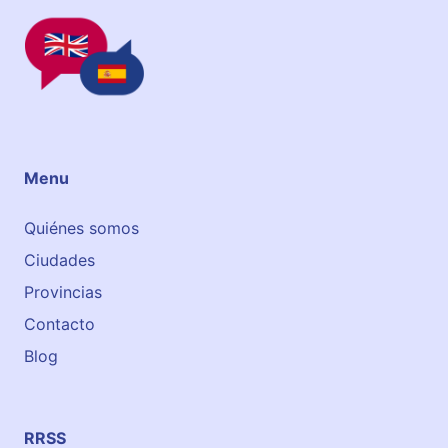
c
h
o
o
l
Menu
Quiénes somos
Ciudades
Provincias
Contacto
Blog
RRSS