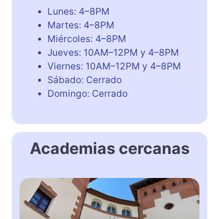
Lunes: 4–8PM
Martes: 4–8PM
Miércoles: 4–8PM
Jueves: 10AM–12PM y 4–8PM
Viernes: 10AM–12PM y 4–8PM
Sábado: Cerrado
Domingo: Cerrado
Academias cercanas
E
s
c
u