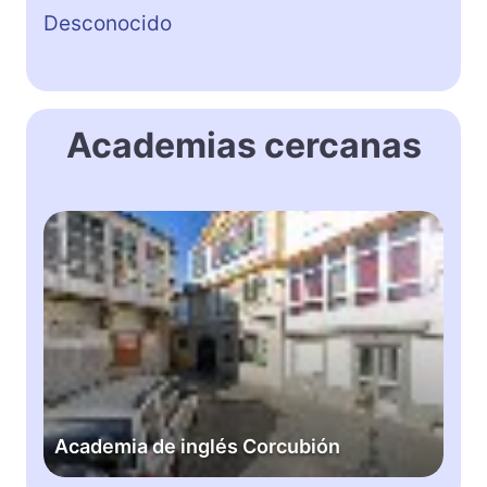
Desconocido
Academias cercanas
A
c
a
d
e
m
i
a
d
Academia de inglés Corcubión
e
i