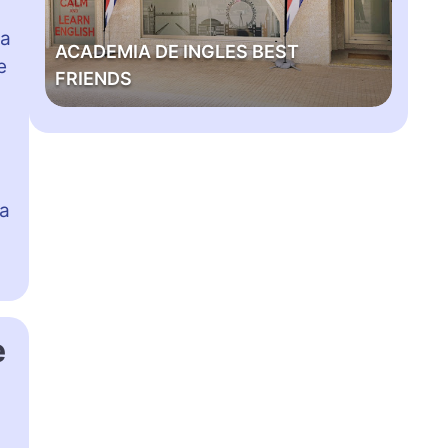
M
I
la
ACADEMIA DE INGLES BEST
A
e
FRIENDS
D
E
I
N
G
L
ia
E
S
B
E
S
e
T
F
R
I
E