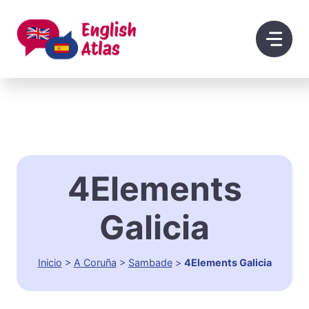
Saltar
al
contenido
4Elements
Galicia
Inicio
>
A Coruña
>
Sambade
>
4Elements Galicia