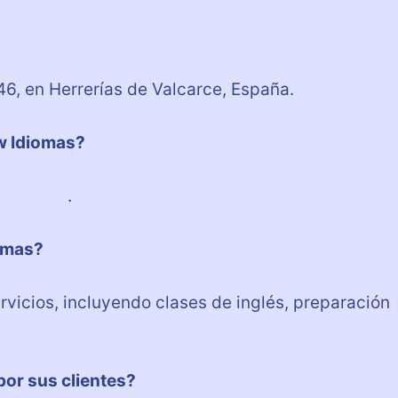
6, en Herrerías de Valcarce, España.
w Idiomas?
 653 304
.
iomas?
vicios, incluyendo clases de inglés, preparación
or sus clientes?