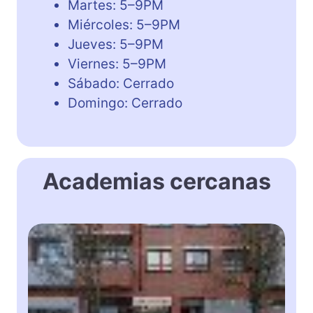
Martes: 5–9PM
Miércoles: 5–9PM
Jueves: 5–9PM
Viernes: 5–9PM
Sábado: Cerrado
Domingo: Cerrado
Academias cercanas
M
a
t
t
h