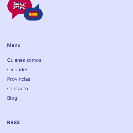
m
A
a
c
s
a
d
e
m
Menu
y
Quiénes somos
Ciudades
Provincias
Contacto
Blog
RRSS