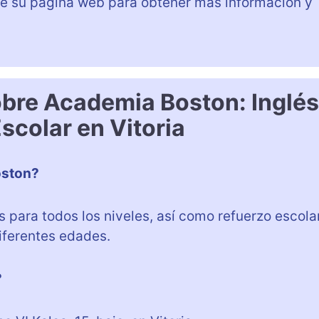
e su página web para obtener más información y
obre Academia Boston: Inglé
scolar en Vitoria
oston?
 para todos los niveles, así como refuerzo escola
iferentes edades.
?