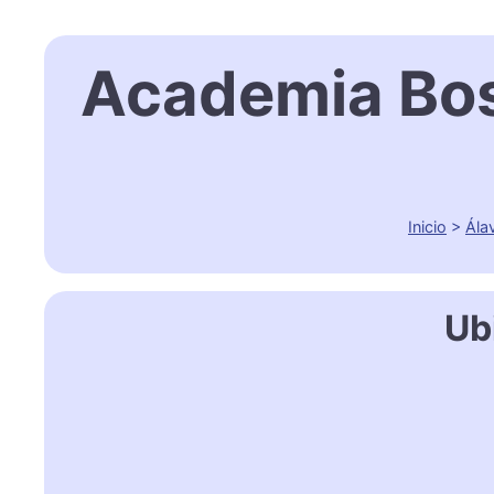
Academia Bost
Inicio
>
Ála
Ub