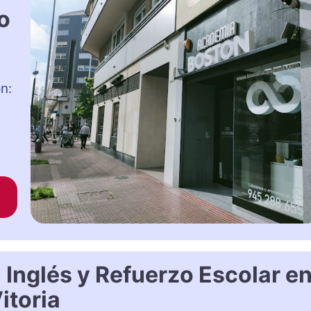
o
n:
Inglés y Refuerzo Escolar e
itoria