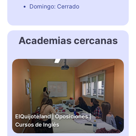
Domingo: Cerrado
Academias cercanas
E
I
Q
u
i
j
o
t
EIQuijoteland | Oposiciones |
e
Cursos de Inglés
l
a