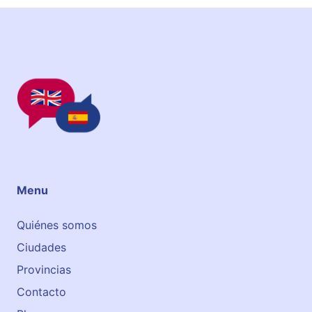
t
e
S
u
r
Menu
Quiénes somos
Ciudades
Provincias
Contacto