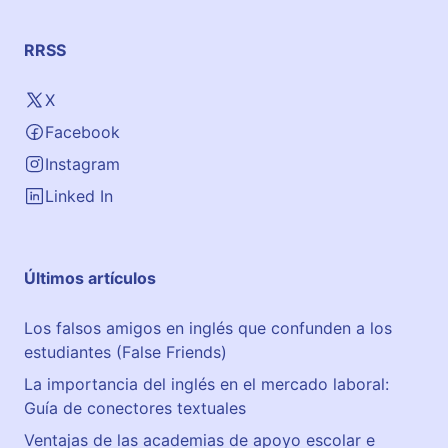
N
e
RRSS
g
o
X
c
Facebook
i
o
Instagram
s
Linked In
•
A
l
Últimos artículos
t
o
Los falsos amigos en inglés que confunden a los
R
estudiantes (False Friends)
e
n
La importancia del inglés en el mercado laboral:
d
Guía de conectores textuales
i
Ventajas de las academias de apoyo escolar e