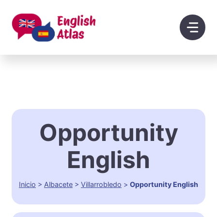
Saltar
al
contenido
Opportunity
English
Inicio
>
Albacete
>
Villarrobledo
>
Opportunity English