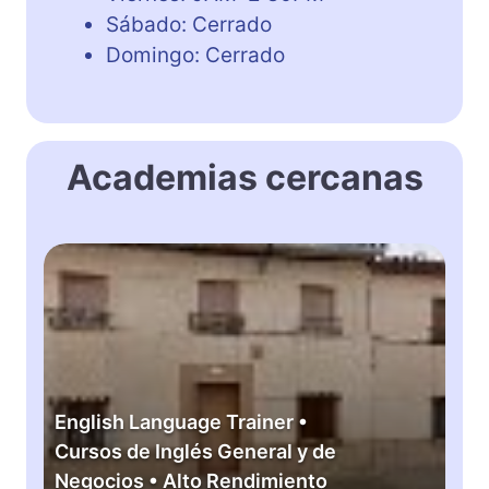
Sábado: Cerrado
Domingo: Cerrado
Academias cercanas
E
n
g
l
i
s
h
English Language Trainer •
L
Cursos de Inglés General y de
a
Negocios • Alto Rendimiento