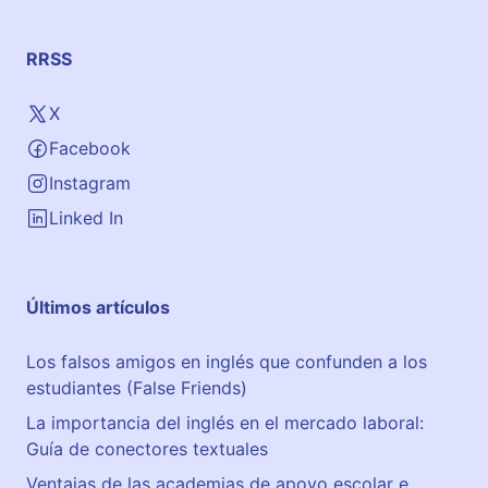
a
n
RRSS
t
e
X
–
Facebook
C
l
Instagram
a
Linked In
s
s
e
Últimos artículos
s
o
Los falsos amigos en inglés que confunden a los
f
estudiantes (False Friends)
S
p
La importancia del inglés en el mercado laboral:
a
Guía de conectores textuales
n
Ventajas de las academias de apoyo escolar e