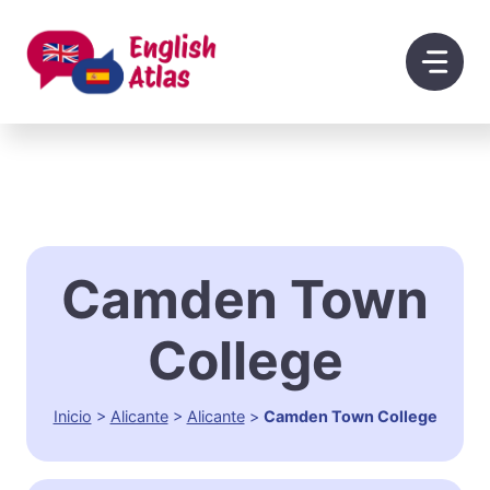
Saltar
al
contenido
Camden Town
College
Inicio
>
Alicante
>
Alicante
>
Camden Town College