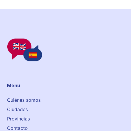
s
h
A
c
a
d
e
m
y
Menu
Quiénes somos
Ciudades
Provincias
Contacto