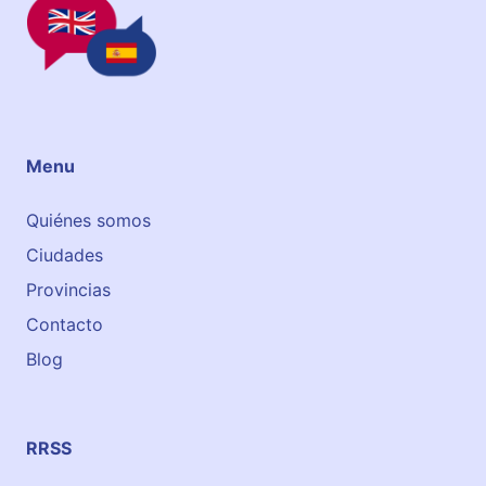
e
I
n
g
l
é
Menu
s
Quiénes somos
Ciudades
Provincias
Contacto
Blog
RRSS