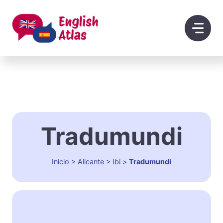
Saltar
al
contenido
Tradumundi
Inicio
>
Alicante
>
Ibi
>
Tradumundi