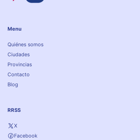
c
h
o
o
Menu
l
V
Quiénes somos
i
Ciudades
l
l
Provincias
a
Contacto
m
Blog
a
r
t
í
RRSS
n
X
Facebook