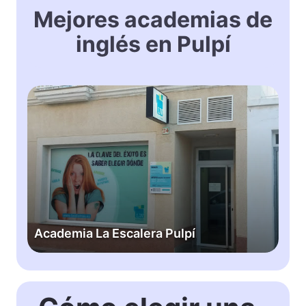
Mejores academias de
inglés en Pulpí
A
c
a
d
e
m
i
a
L
Academia La Escalera Pulpí
a
E
s
c