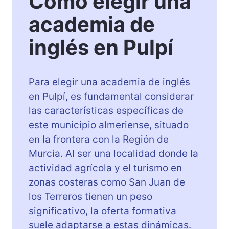
Cómo elegir una
a
l
academia de
e
r
inglés en Pulpí
a
P
u
Para elegir una academia de inglés
l
en Pulpí, es fundamental considerar
p
las características específicas de
í
este municipio almeriense, situado
en la frontera con la Región de
Murcia. Al ser una localidad donde la
actividad agrícola y el turismo en
zonas costeras como San Juan de
los Terreros tienen un peso
significativo, la oferta formativa
suele adaptarse a estas dinámicas.