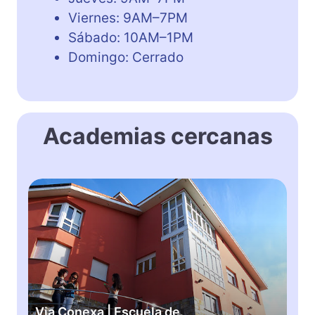
Viernes: 9AM–7PM
Sábado: 10AM–1PM
Domingo: Cerrado
Academias cercanas
V
i
a
C
o
n
e
x
Via Conexa | Escuela de