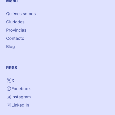
Menu
T
r
Quiénes somos
a
Ciudades
d
u
Provincias
c
Contacto
c
Blog
i
ó
n
RRSS
X
Facebook
Instagram
Linked In