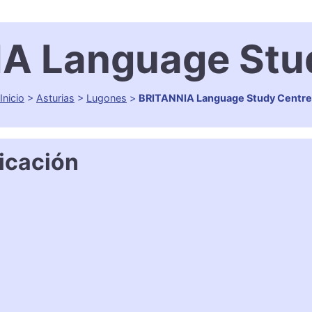
A Language Stu
Inicio
>
Asturias
>
Lugones
>
BRITANNIA Language Study Centre
icación