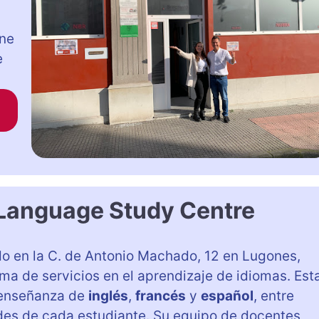
ene
e
Language Study Centre
do en la C. de Antonio Machado, 12 en Lugones,
ma de servicios en el aprendizaje de idiomas. Est
 enseñanza de
inglés
,
francés
y
español
, entre
des de cada estudiante. Su equipo de docentes,