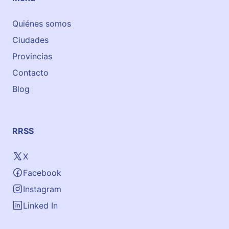
a
m
Quiénes somos
i
Ciudades
n
o
Provincias
Contacto
Blog
RRSS
X
Facebook
Instagram
Linked In