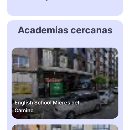
Academias cercanas
E
n
g
l
i
s
h
S
English School Mieres del
c
Camino
h
o
o
L