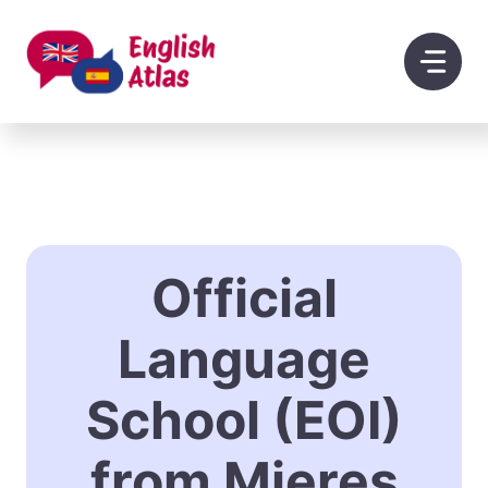
Saltar
al
contenido
Official
Language
School (EOI)
from Mieres