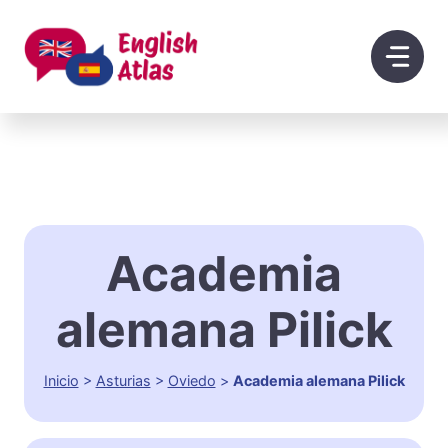
Saltar
al
contenido
Academia
alemana Pilick
Inicio
>
Asturias
>
Oviedo
>
Academia alemana Pilick