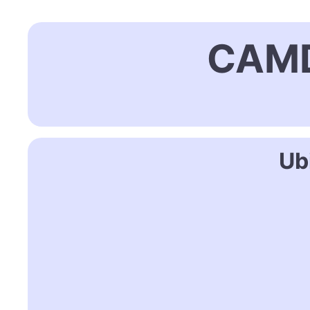
CAMD
Ub