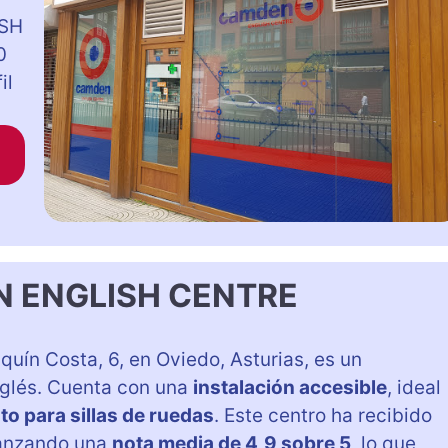
ISH
0
il
N ENGLISH CENTRE
aquín Costa, 6, en Oviedo, Asturias, es un
nglés. Cuenta con una
instalación accesible
, ideal
o para sillas de ruedas
. Este centro ha recibido
canzando una
nota media de 4,9 sobre 5
, lo que