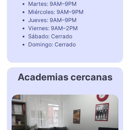
Martes: 9AM–9PM
Miércoles: 9AM–9PM
Jueves: 9AM–9PM
Viernes: 9AM–2PM
Sábado: Cerrado
Domingo: Cerrado
Academias cercanas
K
i
n
g
s