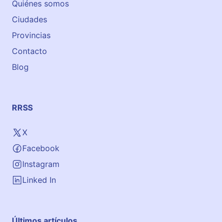
Quiénes somos
v
Ciudades
i
e
Provincias
d
Contacto
o
Blog
RRSS
X
Facebook
Instagram
Linked In
Últimos artículos