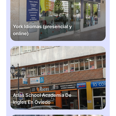
l
I
é
d
s
i
o
York Idiomas (presencial y
m
online)
a
s
(
A
p
t
r
l
e
a
s
s
e
S
n
c
c
h
Atlas School Academia De
i
o
Ingles En Oviedo
a
o
l
l