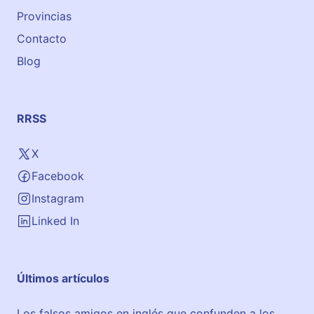
e
Provincias
d
Contacto
o
Blog
RRSS
X
Facebook
Instagram
Linked In
Últimos artículos
Los falsos amigos en inglés que confunden a los