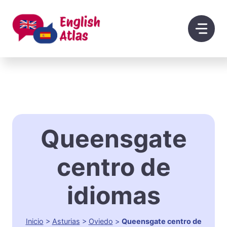
Saltar
al
contenido
Queensgate
centro de
idiomas
Inicio
>
Asturias
>
Oviedo
>
Queensgate centro de