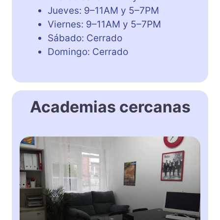
Jueves: 9–11AM y 5–7PM
Viernes: 9–11AM y 5–7PM
Sábado: Cerrado
Domingo: Cerrado
Academias cercanas
K
i
n
g
s
t
o