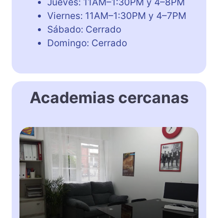
Jueves: 11AM–1:30PM y 4–8PM
Viernes: 11AM–1:30PM y 4–7PM
Sábado: Cerrado
Domingo: Cerrado
Academias cercanas
K
i
n
g
s
t
o
n