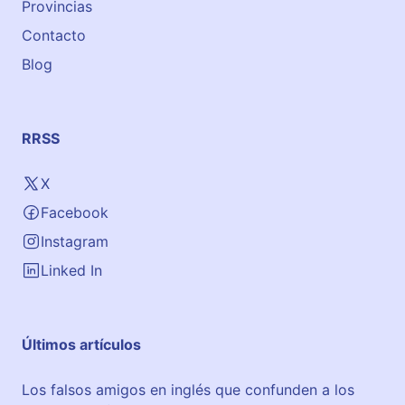
e
Provincias
d
Contacto
o
Blog
RRSS
X
Facebook
Instagram
Linked In
Últimos artículos
Los falsos amigos en inglés que confunden a los